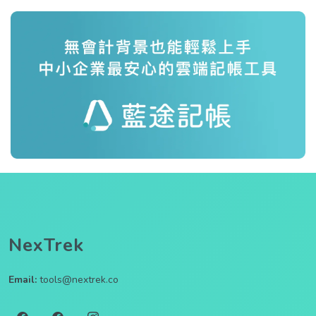
NexTrek
Email:
tools@nextrek.co