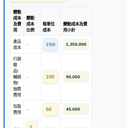
變動
成本
變動
及費
成本
每單位
變動成本及費
用
比例
成本
用小計
產品
-
1,350,000
成本
行銷
贈
品/
輔銷
-
90,000
物/
抽獎
費用
包裝
-
45,000
費用